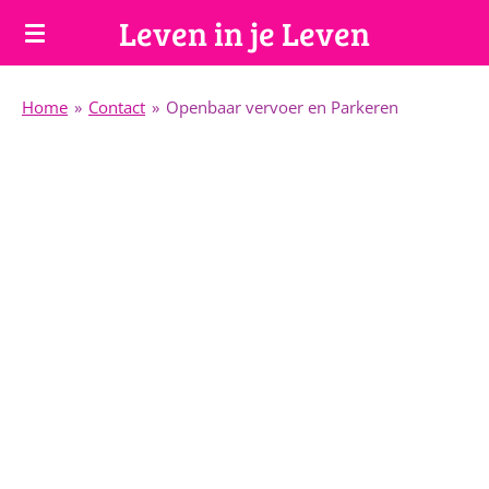
Leven in je Leven
Ga
direct
naar
Home
»
Contact
»
Openbaar vervoer en Parkeren
de
hoofdinhoud