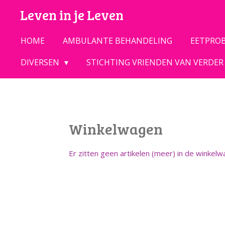
Leven in je Leven
Ga
direct
naar
HOME
AMBULANTE BEHANDELING
EETPRO
de
DIVERSEN
STICHTING VRIENDEN VAN VERDER 
hoofdinhoud
Winkelwagen
Er zitten geen artikelen (meer) in de winkelw